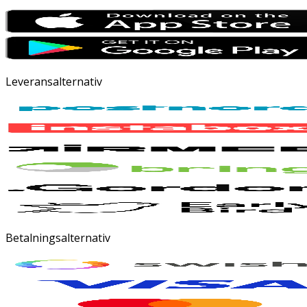
Leveransalternativ
Betalningsalternativ