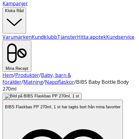
Kampanjer
Kloka Råd
Varumärken
Kundklubb
Tjänster
Hitta apotek
Kundservice
Mina Recept
Hem
/
Produkter
/
Baby, barn &
förälder
/
Matning
/
Nappflaskor
/
BIBS Baby Bottle Body
270ml
BIBS Flaskbas PP 270ml, 1 st har tagits bort från mina favoriter