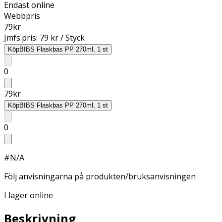
Endast online
Webbpris
79
kr
Jmfs.pris:
79 kr / Styck
Köp
BIBS Flaskbas PP 270ml, 1 st
0
79
kr
Köp
BIBS Flaskbas PP 270ml, 1 st
0
#N/A
Följ anvisningarna på produkten/bruksanvisningen
I lager online
Beskrivning