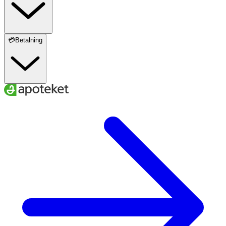
B6-vitamin
8,2 mg
586
💳Betalning
Biotin
150 µg
300
Folsyra
400 µg
200
B12-vitamin
10 µg
400
C-vitamin
500 mg
625
Magnesium
100 mg
27
Zink
10 mg
100