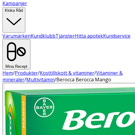
Kampanjer
Kloka Råd
Varumärken
Kundklubb
Tjänster
Hitta apotek
Kundservice
Mina Recept
Hem
/
Produkter
/
Kosttillskott & vitaminer
/
Vitaminer &
mineraler
/
Multivitamin
/
Berocca Berocca Mango