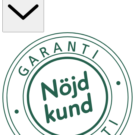
Näringsämnenas bidrag
·
Vitamin B2, B3, B5, B6, B9, B12, vitamin C och
magnesium
bidrar till att minska trötthet och
utmattning.
·
Vitamin B5
bidrar till normal mental
prestationsförmåga.
·
Vitamin B1, B3, B7, B9, B12 och vitamin C
bidrar till
normal psykologisk funktion.
Användning & Dosering
Rekommenderad daglig dos:
· Vuxna och barn från 12 år: Lös 1 brustablett i ett glas
vatten.
Observera:
· Rekommenderad daglig dos bör inte överskridas.