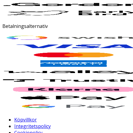
Betalningsalternativ
Köpvillkor
Integritetspolicy
Cookiepolicy