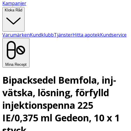
Kampanjer
Kloka Råd
Varumärken
Kundklubb
Tjänster
Hitta apotek
Kundservice
Mina Recept
Bipacksedel Bemfola, inj-
vätska, lösning, förfylld
injektionspenna 225
IE/0,375 ml Gedeon, 10 x 1
styck