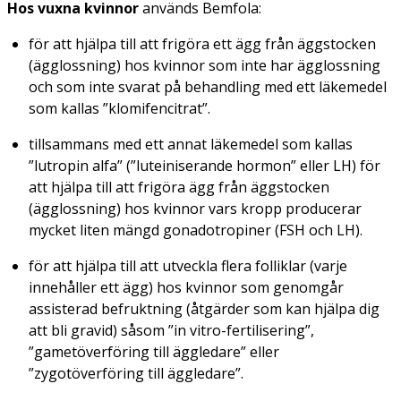
Hos vuxna kvinnor
används Bemfola:
för att hjälpa till att frigöra ett ägg från äggstocken
(ägglossning) hos kvinnor som inte har ägglossning
och som inte svarat på behandling med ett läkemedel
som kallas ”klomifencitrat”.
tillsammans med ett annat läkemedel som kallas
”lutropin alfa” (”luteiniserande hormon” eller LH) för
att hjälpa till att frigöra ägg från äggstocken
(ägglossning) hos kvinnor vars kropp producerar
mycket liten mängd gonadotropiner (FSH och LH).
för att hjälpa till att utveckla flera folliklar (varje
innehåller ett ägg) hos kvinnor som genomgår
assisterad befruktning (åtgärder som kan hjälpa dig
att bli gravid) såsom ”
in vitro
-fertilisering”,
”gametöverföring till äggledare” eller
”zygotöverföring till äggledare”.