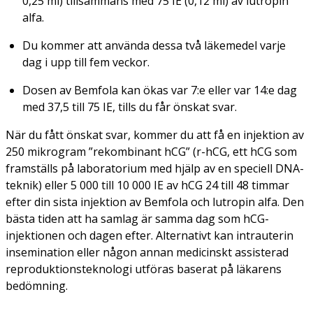
0,25 ml) tillsammans med 75 IE (0,12 ml) av lutropin
alfa.
Du kommer att använda dessa två läkemedel varje
dag i upp till fem veckor.
Dosen av Bemfola kan ökas var 7:e eller var 14:e dag
med 37,5 till 75 IE, tills du får önskat svar.
När du fått önskat svar, kommer du att få en injektion av
250 mikrogram ”rekombinant hCG” (r-hCG, ett hCG som
framställs på laboratorium med hjälp av en speciell DNA-
teknik) eller 5 000 till 10 000 IE av hCG 24 till 48 timmar
efter din sista injektion av Bemfola och lutropin alfa. Den
bästa tiden att ha samlag är samma dag som hCG-
injektionen och dagen efter. Alternativt kan intrauterin
insemination eller någon annan medicinskt assisterad
reproduktionsteknologi utföras baserat på läkarens
bedömning.