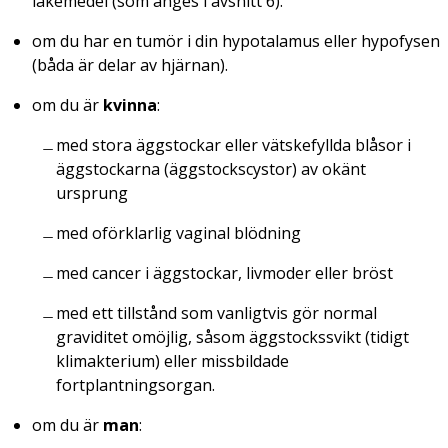
läkemedel (som anges i avsnitt 6).
om du har en tumör i din hypotalamus eller hypofysen
(båda är delar av hjärnan).
om du är
kvinna
:
med stora äggstockar eller vätskefyllda blåsor i
äggstockarna (äggstockscystor) av okänt
ursprung
med oförklarlig vaginal blödning
med cancer i äggstockar, livmoder eller bröst
med ett tillstånd som vanligtvis gör normal
graviditet omöjlig, såsom äggstockssvikt (tidigt
klimakterium) eller missbildade
fortplantningsorgan.
om du är
man
: