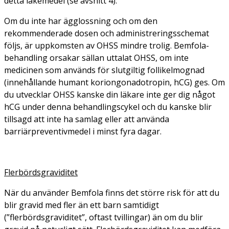
detta läkemedel (se avsnitt 4).
Om du inte har ägglossning och om den
rekommenderade dosen och administreringsschemat
följs, är uppkomsten av OHSS mindre trolig. Bemfola-
behandling orsakar sällan uttalat OHSS, om inte
medicinen som används för slutgiltig follikelmognad
(innehållande humant koriongonadotropin, hCG) ges. Om
du utvecklar OHSS kanske din läkare inte ger dig något
hCG under denna behandlingscykel och du kanske blir
tillsagd att inte ha samlag eller att använda
barriärpreventivmedel i minst fyra dagar.
Flerbördsgraviditet
När du använder Bemfola finns det större risk för att du
blir gravid med fler än ett barn samtidigt
(”flerbördsgraviditet”, oftast tvillingar) än om du blir