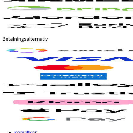
Betalningsalternativ
Köpvillkor