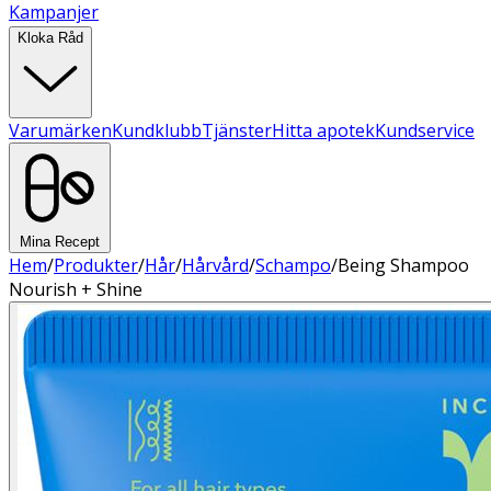
Kampanjer
Kloka Råd
Varumärken
Kundklubb
Tjänster
Hitta apotek
Kundservice
Mina Recept
Hem
/
Produkter
/
Hår
/
Hårvård
/
Schampo
/
Being Shampoo
Nourish + Shine