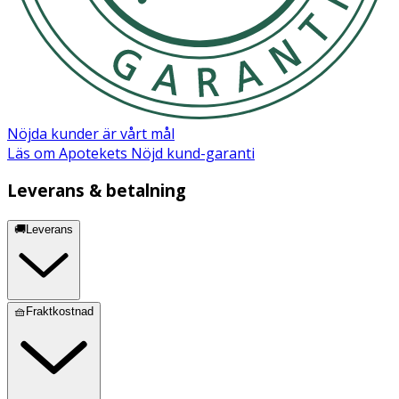
PANTHENOL, POLYQUATERNIUM-10, GUAR
HYDROXYPROPYLTRIMONIUM CHLORIDE, DISODIUM
EDTA, TAPIOCA STARCH, POLYQUATERNIUM-6, CITRIC
ACID, SODIUM CITRATE, ETHYLHEXYLGLYCERIN.
Nöjda kunder är vårt mål
Läs om Apotekets Nöjd kund-garanti
Leverans & betalning
🚚Leverans
🧺Fraktkostnad