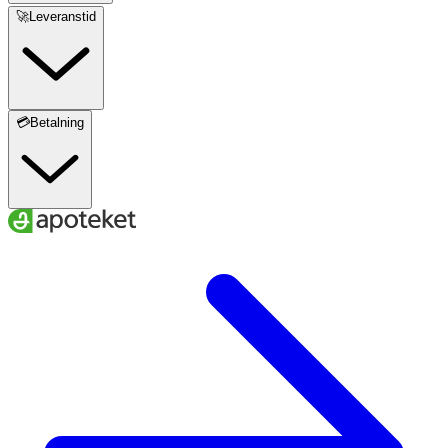
🚀Leveranstid
💳Betalning