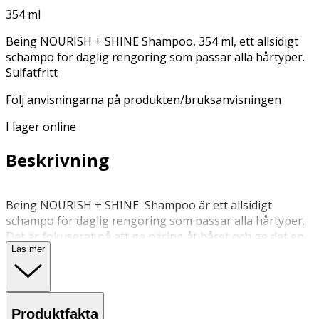
354 ml
Being NOURISH + SHINE Shampoo, 354 ml, ett allsidigt
schampo för daglig rengöring som passar alla hårtyper.
Sulfatfritt
Följ anvisningarna på produkten/bruksanvisningen
I lager online
Beskrivning
Being NOURISH + SHINE Shampoo är ett allsidigt
schampo för daglig rengöring som passar alla hårtyper.
Det är fokuserat på att ge näring åt håret och ge det en
Läs mer
vacker glans. Denna dermatologiskt testade, sulfatfria
och silikonfria formula innehåller naturliga ingredienser
såsom sheasmör och aloeextrakt för en skonsam men
grundlig tvätt. Håret lämnas återfuktat och balanserat
Produktfakta
med optimal glans.