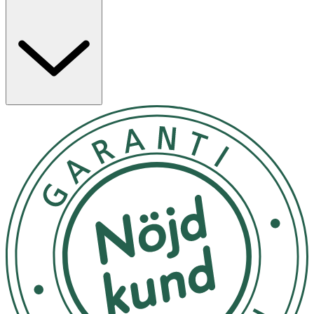
Använd på blött hår, löddra och skölj. OBS! Används
endast enligt anvisningarna. Undvik ögonkontakt. Vid
ögonkontakt, skölj genast med vatten. Om irritation
kvarstår, kontakta läkare.
Förvara utom räckhåll för barn.
OK för gravida och ammande:
Ja
Ingredienser:
AQUA (WATER), COCAMIDOPROPYL BETAINE, SODIUM
C14-16 OLEFIN SULFONATE, SODIUM CHLORIDE, COCO-
GLUCOSIDE, GLYCERIN, SODIUM COCOYL ISETHIONATE,
GLYCOL DISTEARATE, ALOE BARBADENSIS LEAF JUICE,
TREHALOSE, BUTYROSPERMUM PARKII BUTTER,
PHENOXYETHANOL, ACRYLATES COPOLYMER,
DISODIUM LAURETH SULFOSUCCINATE, PROPYLENE
GLYCOL, PARFUM (FRAGRANCE), SODIUM BENZOATE,