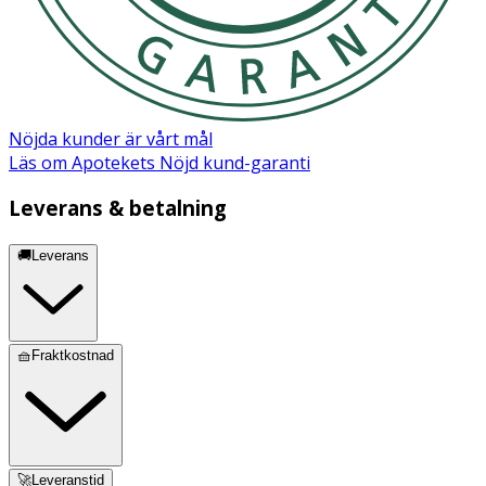
PROPYLENE GLYCOL DICAPRYLATE/DICAPRATE,
SALICYLIC ACID, HYDROXYETHYLCELLULOSE,
TETRASODIUM GLUTAMATE DIACETATE, CITRIC ACID,
PPG-1 TRIDECETH-6, ACRYLATES/STEARYL
METHACRYLATE COPOLYMER, SORBITAN OLEATE,
PENTYLENE GLYCOL, BUTYLENE GLYCOL, POLYSORBATE
Nöjda kunder är vårt mål
60, DISODIUM PHOSPHATE, SODIUM PHOSPHATE,
Läs om Apotekets Nöjd kund-garanti
HEXYL CINNAMAL, LINALOOL.
Leverans & betalning
🚚Leverans
🧺Fraktkostnad
🚀Leveranstid