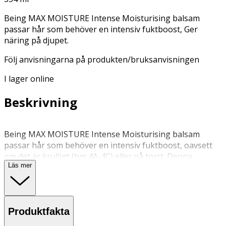
Being MAX MOISTURE Intense Moisturising balsam
passar hår som behöver en intensiv fuktboost, Ger
näring på djupet.
Följ anvisningarna på produkten/bruksanvisningen
I lager online
Beskrivning
Being MAX MOISTURE Intense Moisturising balsam
passar hår som behöver en intensiv fuktboost, oavsett
om det är krulligt (typ 4A-4C) eller på torrt. Denna
Läs mer
dermatologiskt testade, sulfat- och silikonfria formula
innehåller naturligt framställda ingredienser som
kakaosmör och havreextrakt för att bekämpa torrhet,
vilket ger näring på djupet och mjuk definition för torrt
Produktfakta
eller krulligt hår.