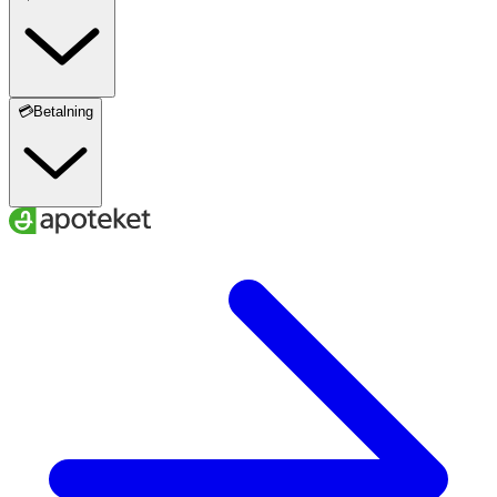
💳Betalning