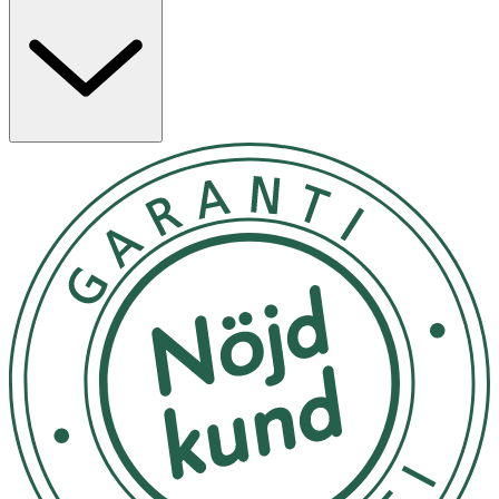
Applicera i blött hår, massera försiktigt och skölj. OBS!
Används endast enligt anvisningarna. Undvik
ögonkontakt. Vid ögonkontakt, skölj genast med vatten.
Om irritation kvarstår, kontakta läkare.
Förvara utom räckhåll för barn.
OK för gravida och ammande:
Ja
Ingredienser:
AQUA (WATER), CETEARYL ALCOHOL, ISOPROPYL
MYRISTATE, BEHENTRIMONIUM CHLORIDE, GLYCERIN,
BUTYROSPERMUM PARKII BUTTER, THEOBROMA
CACAO SEED BUTTER, AVENA SATIVA
FLOWER/LEAF/STEM EXTRACT, STEARAMIDOPROPYL
DIMETHYLAMINE, PHENOXYETHANOL,
POLYQUATERNIUM-10, ISOSTEARYL ISOSTEARATE,
ISOPROPYL ALCOHOL, POLYQUATERNIUM-37, PEG-100
STEARATE, GLYCERYL STEARATE, PARFUM (FRAGRANCE),