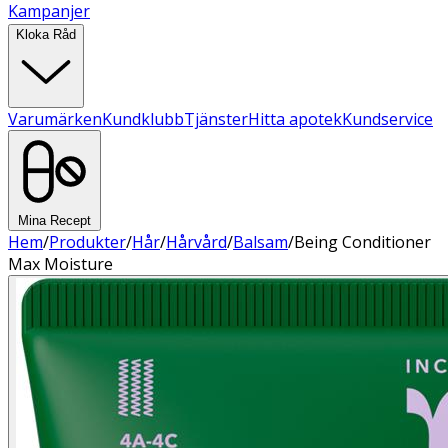
Kampanjer
Kloka Råd
Varumärken
Kundklubb
Tjänster
Hitta apotek
Kundservice
Mina Recept
Hem
/
Produkter
/
Hår
/
Hårvård
/
Balsam
/
Being Conditioner
Max Moisture