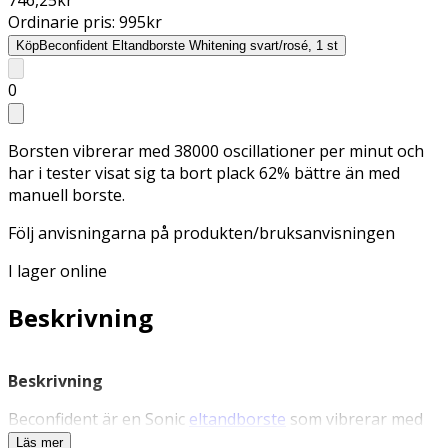
Ordinarie pris:
995
kr
Köp
Beconfident Eltandborste Whitening svart/rosé, 1 st
0
Borsten vibrerar med 38000 oscillationer per minut och
har i tester visat sig ta bort plack 62% bättre än med
manuell borste.
Följ anvisningarna på produkten/bruksanvisningen
I lager online
Beskrivning
Beskrivning
Beconfident är en Sonic
eltandborste
som vibrerar med
38 000 oscillationer per minut och har i tester visat sig ta
Läs mer