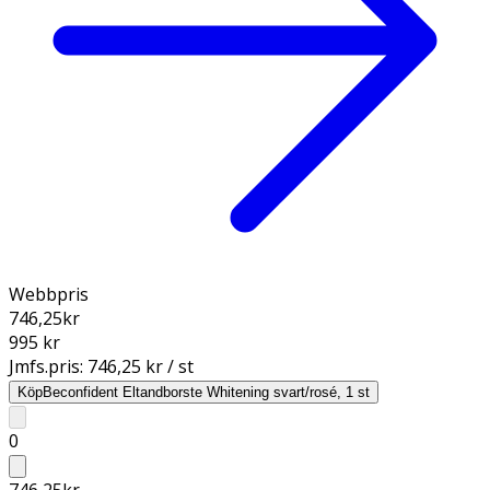
Webbpris
746,25
kr
995 kr
Jmfs.pris:
746,25 kr / st
Köp
Beconfident Eltandborste Whitening svart/rosé, 1 st
0
746,25
kr