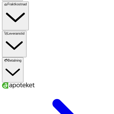
🧺Fraktkostnad
🚀Leveranstid
💳Betalning