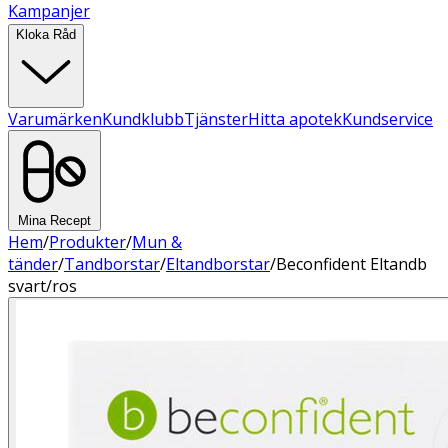
Kampanjer
Kloka Råd
Varumärken
Kundklubb
Tjänster
Hitta apotek
Kundservice
Mina Recept
Hem
/
Produkter
/
Mun &
tänder
/
Tandborstar
/
Eltandborstar
/
Beconfident Eltandb
svart/ros