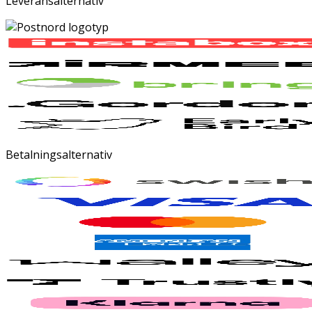
Leveransalternativ
Betalningsalternativ