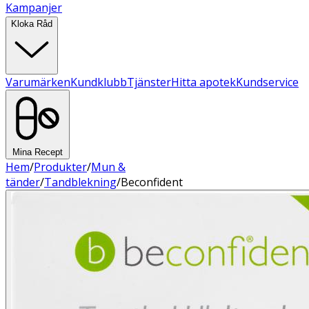
Kampanjer
Kloka Råd
Varumärken
Kundklubb
Tjänster
Hitta apotek
Kundservice
Mina Recept
Hem
/
Produkter
/
Mun &
tänder
/
Tandblekning
/
Beconfident