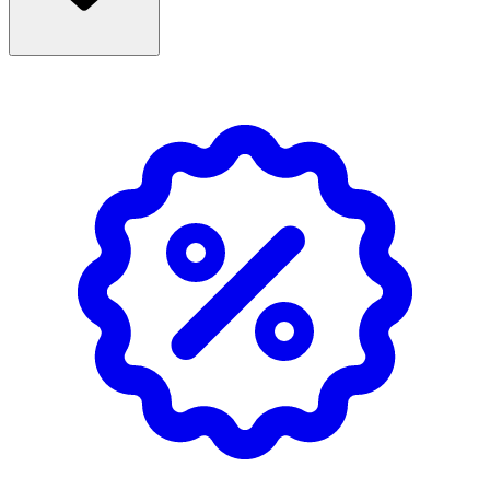
Användning
- Förpackningen innehåller 10 ml gel i spruta, 2 st
Beconfident® formbara munskenor, gelapplikator och
efterbehandling med Protect and Repair Gel (10 ml tub)
som minskar tändernas känslighet efter varje behandling
och hjälper till att reparera små emaljskador, stärka och
skydda emaljen långsiktigt.
- Den innehåller Hydroxylapatit (flytande kalcium) och
natriummonofluorfosfat (Fluor 920 ppm F-).
- Bruksanvisning ingår.
Innehåll
Glycerin, Aqua, Sodium Bicarbonate,
Phthalimidoperoxycaproic Acid, Sodium Coco-Sulfate,
Carbomer, Xylitol, Mentha Spicata Herb Oil, Sorbitol,
Phthalimido-hexanoic Acid, Aloe Barbadensis Leaf Juice,
Bromelain, Papain, Punica Granatum Seed Oil, Anthemis
Nobilis Flower Oil, Monosodium Citrate, Polyvinyl Methyl