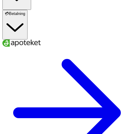
💳Betalning