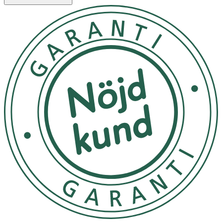
- 3 tuber med PAP+ gel
Användning
- Applicera – Vrid på tuben för att få fram gelen.
- Fördela – Borsta ett jämnt lager av gelen på tänderna.
- Använd bettskenan – Placera skenan i munnen och
aktivera ljuset enligt instruktionerna i startpaketet.
Förvaring
Förvaras i rumstemperatur, skyddat från direkt solljus.
Innehåll
Glycerol, vatten, PAP+, polyvinylpyrrolidon,
ammoniumakryloyldimetyltaurat/VP-sampolymer,
kaliumhydroxid, kaliumcitrat, hydroxiapatit,
pepparmyntsolja, glimmer, titandioxid, sackarinatrium,
piroktonolamin.