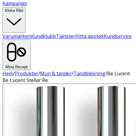
Kampanjer
Kloka Råd
Varumärken
Kundklubb
Tjänster
Hitta apotek
Kundservice
Mina Recept
Hem
/
Produkter
/
Mun & tänder
/
Tandblekning
/
Be Lucent
Be Lucent Stellar Re