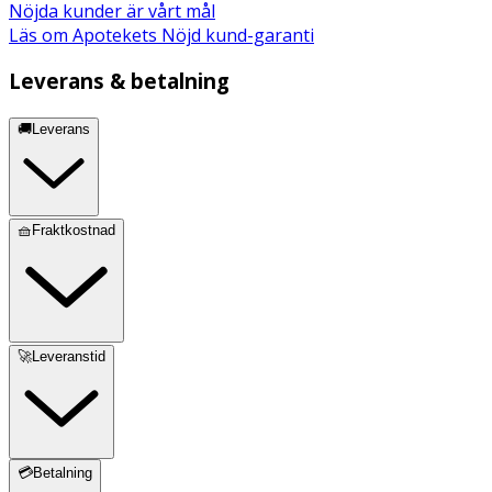
Nöjda kunder är vårt mål
Läs om Apotekets Nöjd kund-garanti
Leverans & betalning
🚚Leverans
🧺Fraktkostnad
🚀Leveranstid
💳Betalning