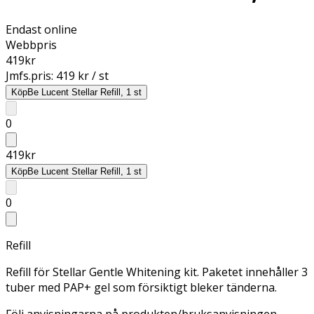
Endast online
Webbpris
419
kr
Jmfs.pris:
419 kr / st
Köp
Be Lucent Stellar Refill, 1 st
0
419
kr
Köp
Be Lucent Stellar Refill, 1 st
0
Refill
Refill för Stellar Gentle Whitening kit. Paketet innehåller 3
tuber med PAP+ gel som försiktigt bleker tänderna.
Följ anvisningarna på produkten/bruksanvisningen