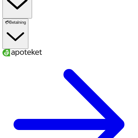
💳Betalning