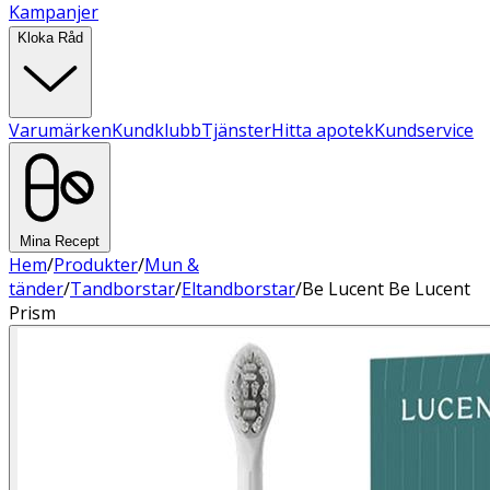
Kampanjer
Kloka Råd
Varumärken
Kundklubb
Tjänster
Hitta apotek
Kundservice
Mina Recept
Hem
/
Produkter
/
Mun &
tänder
/
Tandborstar
/
Eltandborstar
/
Be Lucent Be Lucent
Prism