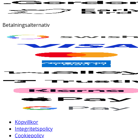
Betalningsalternativ
Köpvillkor
Integritetspolicy
Cookiepolicy