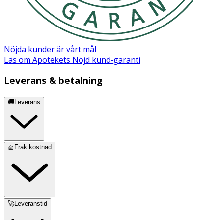
- För försiktigt borsten över alla tandytor i 2 minuter –
två gånger om dagen.
- Ladda enkelt i den trådlösa laddningsstationen vid
behov.
Nöjda kunder är vårt mål
Läs om Apotekets Nöjd kund-garanti
Leverans & betalning
🚚Leverans
🧺Fraktkostnad
🚀Leveranstid