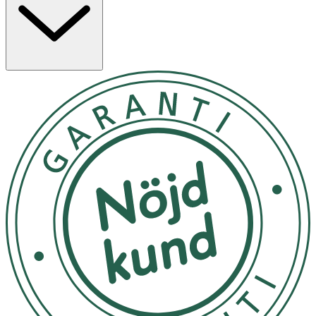
stänger av när trycket släpps. På så vis hjälper Prism till
att skydda emalj och tandkött från överdrivet tryck. Den
inbyggda tvåminuterstimern guidar dig till rätt borsttid.
Prism är helt vattentät (IPX7), vilket gör att du kan
rengöra den under vatten eller till och med borsta
tänderna medan du duschar.
Förpackningen innehåller
- 1 st Prism eltandborste
- 2 st tandborsthuvuden (DuPont-borststrån, Ø 0,15 mm)
- 1 st trådlös laddningsstation med USB-C
- Manual och garanti
Användning
- Starta vibrationerna genom att trycka borsthuvudet
mot tänderna eller använd strömknappen.