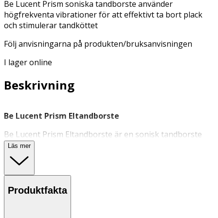
Be Lucent Prism soniska tandborste använder
högfrekventa vibrationer för att effektivt ta bort plack
och stimulerar tandköttet
Följ anvisningarna på produkten/bruksanvisningen
I lager online
Beskrivning
Be Lucent Prism Eltandborste
Be Lucent Prism Eltandborste är en sonisk tandborste
som kombinerar modern teknik med smart design för en
Läs mer
optimal tandborstningsupplevelse. Med en intuitiv
trycksensor, högfrekventa vibrationer, automatiskt
start/stopp och en batteritid på upp till 60 dagar, blir
tandborstningen både effektiv och skonsam – varje dag.
Produktfakta
Den avancerade trycksensorn aktiverar automatiskt
vibrationerna när borsthuvudet trycks mot tänderna, och