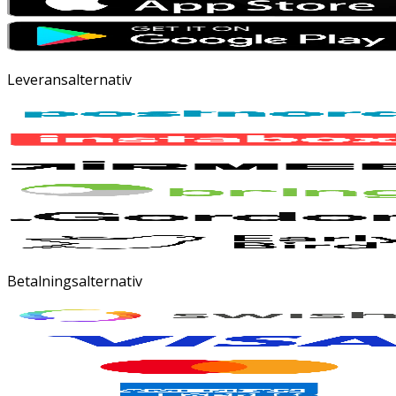
Leveransalternativ
Betalningsalternativ