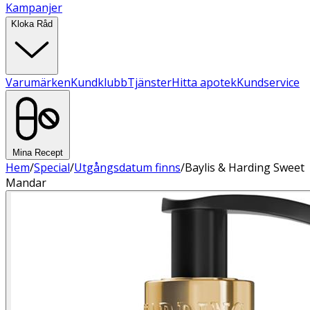
Kampanjer
Kloka Råd
Varumärken
Kundklubb
Tjänster
Hitta apotek
Kundservice
Mina Recept
Hem
/
Special
/
Utgångsdatum finns
/
Baylis & Harding Sweet
Mandar