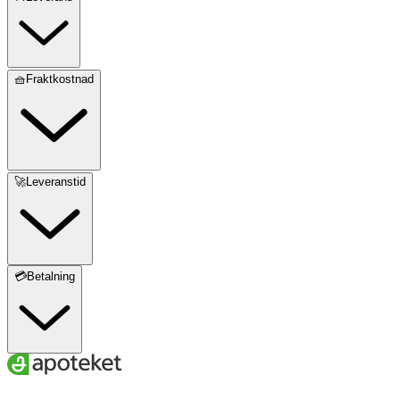
🧺Fraktkostnad
🚀Leveranstid
💳Betalning