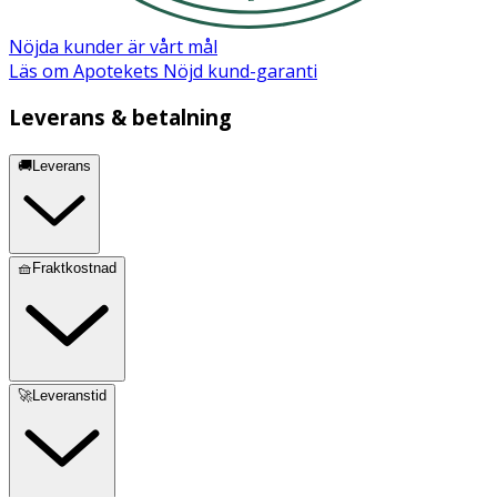
Nöjda kunder är vårt mål
Läs om Apotekets Nöjd kund-garanti
Leverans & betalning
🚚Leverans
🧺Fraktkostnad
🚀Leveranstid