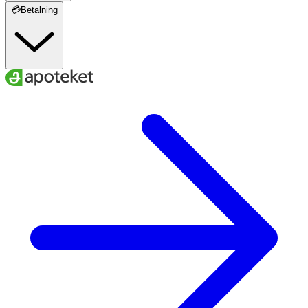
💳Betalning