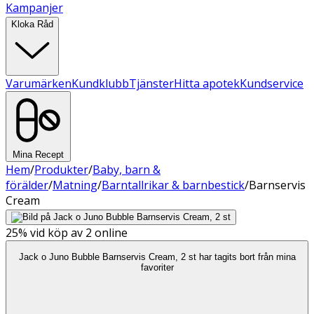
Kampanjer
Kloka Råd
Varumärken
Kundklubb
Tjänster
Hitta apotek
Kundservice
Mina Recept
Hem
/
Produkter
/
Baby, barn &
förälder
/
Matning
/
Barntallrikar & barnbestick
/
Barnservis
Cream
25%
vid köp av 2 online
Jack o Juno Bubble Barnservis Cream, 2 st har tagits bort från mina
favoriter