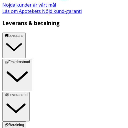
Nöjda kunder är vårt mål
Läs om Apotekets Nöjd kund-garanti
Leverans & betalning
🚚Leverans
🧺Fraktkostnad
🚀Leveranstid
💳Betalning