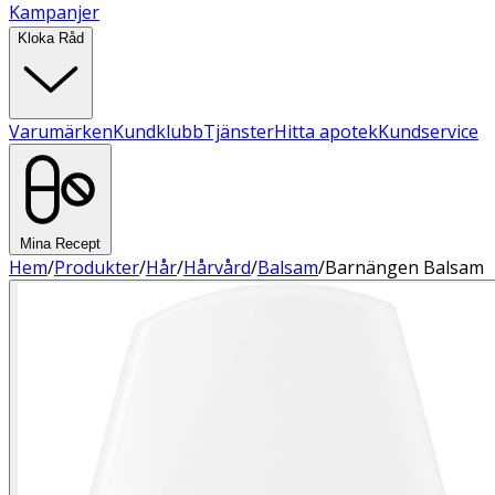
Kampanjer
Kloka Råd
Varumärken
Kundklubb
Tjänster
Hitta apotek
Kundservice
Mina Recept
Hem
/
Produkter
/
Hår
/
Hårvård
/
Balsam
/
Barnängen Balsam