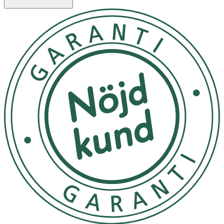
Innehåll
Aqua (Water, Eau) · Cetearyl Alcohol · Cocos Nucifera
(Coconut) Fruit Extract · Isopropyl Myristate ·
Cetrimonium Chloride · Glyceryl Stearate · Dimethicone ·
Parfum (Fragrance) · Polyquaternium37 · Sodium
Benzoate · Dicaprylyl Carbonate · Citric Acid · Propylene
Glycol · Lauryl Glucoside · CI 47005 · CI 16035 (Red 40) · CI
42090 (Blue 1)