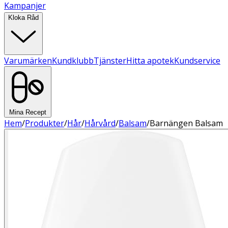
Kampanjer
Kloka Råd
Varumärken
Kundklubb
Tjänster
Hitta apotek
Kundservice
Mina Recept
Hem
/
Produkter
/
Hår
/
Hårvård
/
Balsam
/
Barnängen Balsam