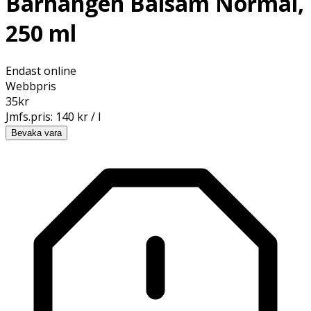
Barnängen Balsam Normal,
250 ml
Endast online
Webbpris
35
kr
Jmfs.pris:
140 kr / l
Bevaka vara