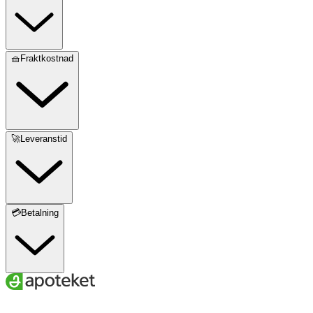
🧺Fraktkostnad
🚀Leveranstid
💳Betalning