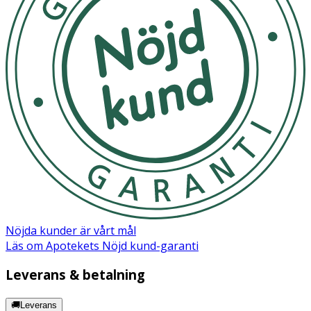
Officinalis (Rosemary) Leaf Extract · Humulus Lupulus
(Hops) Extract · Isopropyl Myristate · Cetrimonium
Chloride · Glyceryl Stearate · Polyquaternium37 · Sodium
Benzoate · Parfum (Fragrance) · Dicaprylyl Carbonate ·
Citric Acid · Linalool · Hexyl Cinnamal · Lauryl Glucoside ·
Benzyl Alcohol · Benzyl Salicylate · Citronellol · Methyl
Benzoate · Phenoxyethanol · Potassium Sorbate · CI
47005 · CI 42090 (Blue 1)
Nöjda kunder är vårt mål
Läs om Apotekets Nöjd kund-garanti
Leverans & betalning
🚚Leverans