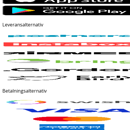
Leveransalternativ
Betalningsalternativ