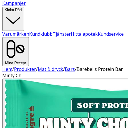
Kampanjer
Kloka Råd
Varumärken
Kundklubb
Tjänster
Hitta apotek
Kundservice
Mina Recept
Hem
/
Produkter
/
Mat & dryck
/
Bars
/
Barebells Protein Bar
Minty Ch