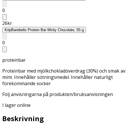
0
26
kr
Köp
Barebells Protein Bar Minty Chocolate, 55 g
0
proteinbar
Proteinbar med mjölkchokladöverdrag (30%) och smak av
mint. Innehåller sötningsmedel. Innehåller naturligt
förekommande socker
Följ anvisningarna på produkten/bruksanvisningen
I lager online
Beskrivning