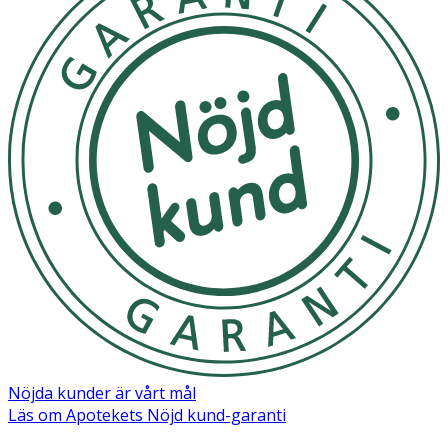
· Utvecklat för barns hår
· Parfymerad
Användning
· Applicera i nytvättat, vått hår.
· Massera in och låt verka en kort stund.
· Skölj noggrant. Följ anvisningarna på förpackningen.
Förvaring
Förvaras i rumstemperatur utom räckhåll för små barn.
Innehåll
Aqua, Canola Oil, Glycerin, Behenoyl PG-Trimonium
Chloride, Cetyl Alcohol, Stearyl Alcohol, Glycereth -2
Nöjda kunder är vårt mål
Cocoate, Sodium Benzoate, Hexylene Glycol, Lactic Acid,
Läs om Apotekets Nöjd kund-garanti
Parfum.