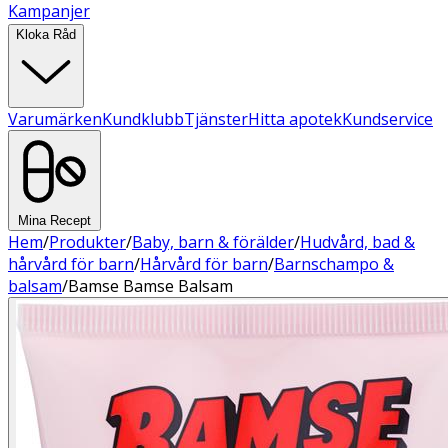
Kampanjer
Kloka Råd
Varumärken
Kundklubb
Tjänster
Hitta apotek
Kundservice
Mina Recept
Hem
/
Produkter
/
Baby, barn & förälder
/
Hudvård, bad &
hårvård för barn
/
Hårvård för barn
/
Barnschampo &
balsam
/
Bamse Bamse Balsam