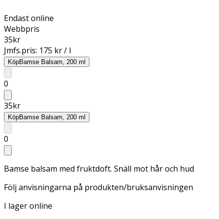
Endast online
Webbpris
35
kr
Jmfs.pris:
175 kr / l
Köp
Bamse Balsam, 200 ml
0
35
kr
Köp
Bamse Balsam, 200 ml
0
Bamse balsam med fruktdoft. Snäll mot hår och hud
Följ anvisningarna på produkten/bruksanvisningen
I lager online