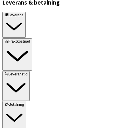
Leverans & betalning
🚚Leverans
🧺Fraktkostnad
🚀Leveranstid
💳Betalning