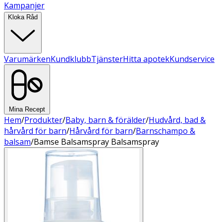
Kampanjer
Kloka Råd
Varumärken
Kundklubb
Tjänster
Hitta apotek
Kundservice
Mina Recept
Hem
/
Produkter
/
Baby, barn & förälder
/
Hudvård, bad &
hårvård för barn
/
Hårvård för barn
/
Barnschampo &
balsam
/
Bamse Balsamspray Balsamspray