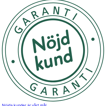
· Passar barns känsliga hår
· Med mild doft
Användning
· Skaka flaskan.
· Spraya i handdukstorrt eller torrt hår.
· Kamma/borsta försiktigt.
· Undvik ögonkontakt. Följ alltid anvisningarna på
förpackningen.
Förvaring
Förvaras i rumstemperatur utom räckhåll för små barn.
Innehåll
Aqua, Glycerin, Betaine, Behenamidopropyl
Nöjda kunder är vårt mål