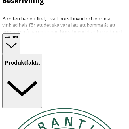
Beskrivning
Borsten har ett litet, ovalt borsthuvud och en smal,
vinklad hals för att det ska vara lätt att komma åt att
borsta i små barnmunnar. Borsthuvudet är försett med
Läs mer
mjuka topprundade borststrån. Det breda och
greppvänliga skaftet gör tandborsten bekväm att borsta
med. Skaftet är försett med en Bamsefigur.
Vid köp via hemsidan levereras slumpmässig färg.
Produktfakta