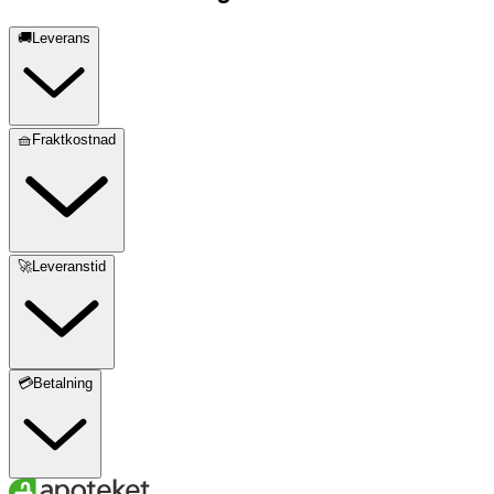
🚚Leverans
🧺Fraktkostnad
🚀Leveranstid
💳Betalning