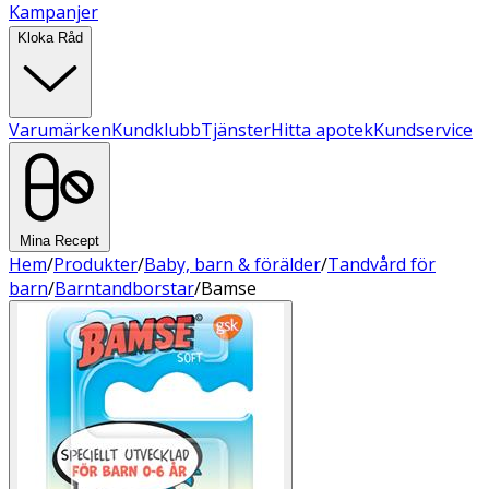
Kampanjer
Kloka Råd
Varumärken
Kundklubb
Tjänster
Hitta apotek
Kundservice
Mina Recept
Hem
/
Produkter
/
Baby, barn & förälder
/
Tandvård för
barn
/
Barntandborstar
/
Bamse