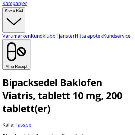
Kampanjer
Kloka Råd
Varumärken
Kundklubb
Tjänster
Hitta apotek
Kundservice
Mina Recept
Bipacksedel Baklofen
Viatris, tablett 10 mg, 200
tablett(er)
Källa:
Fass.se