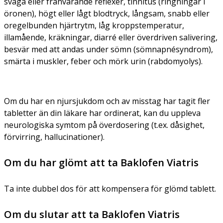
svaga eller frånvarande reflexer, tinnitus (ringningar i
öronen), högt eller lågt blodtryck, långsam, snabb eller
oregelbunden hjärtrytm, låg kroppstemperatur,
illamående, kräkningar, diarré eller överdriven salivering,
besvär med att andas under sömn (sömnapnésyndrom),
smärta i muskler, feber och mörk urin (rabdomyolys).
Om du har en njursjukdom och av misstag har tagit fler
tabletter än din läkare har ordinerat, kan du uppleva
neurologiska symtom på överdosering (t.ex. dåsighet,
förvirring, hallucinationer).
Om du har glömt att ta Baklofen Viatris
Ta inte dubbel dos för att kompensera för glömd tablett.
Om du slutar att ta Baklofen Viatris