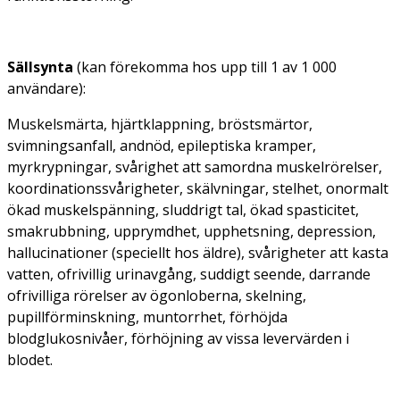
Sällsynta
(kan förekomma hos upp till 1 av 1 000
användare):
Muskelsmärta, hjärtklappning, bröstsmärtor,
svimningsanfall, andnöd, epileptiska kramper,
myrkrypningar, svårighet att samordna muskelrörelser,
koordinationssvårigheter, skälvningar, stelhet, onormalt
ökad muskelspänning, sluddrigt tal, ökad spasticitet,
smakrubbning, upprymdhet, upphetsning, depression,
hallucinationer (speciellt hos äldre), svårigheter att kasta
vatten, ofrivillig urinavgång, suddigt seende, darrande
ofrivilliga rörelser av ögonloberna, skelning,
pupillförminskning, muntorrhet, förhöjda
blodglukosnivåer, förhöjning av vissa levervärden i
blodet.