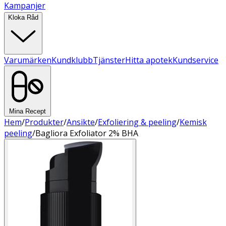
Kampanjer
Kloka Råd
Varumärken
Kundklubb
Tjänster
Hitta apotek
Kundservice
Mina Recept
Hem
/
Produkter
/
Ansikte
/
Exfoliering & peeling
/
Kemisk
peeling
/
Bagliora Exfoliator 2% BHA