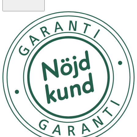
lätt över hela ansiktet, undvik ögonområdet. För dagtid,
följ upp med SPF då BHA-syra kan göra huden extra
solkänslig. Kan användas en gång om dagen, lämpligen
på kvällen, eller vid behov. Undvik användning om du är
allergisk mot salicylsyra/aspirin eller om irritation
uppstår. Håll utom räckhåll för barn.
Inga förvaringsinstruktioner
OK för gravida och ammande:
Ja
Ingredienser:
Aqua, Butylene Glycol, Propanediol, Methylpropanediol,
Salicylic Acid, Panthenol, Sodium Hyaluronate, Glycerin,
Allantoin, Avena Sativa Kernel Extract, Citrus Paradisi
Fruit Extract, Pantolactone, Sodium Lactate, Potassium
Sorbate, Sodium Hydroxide, Citric Acid, Sorbic Acid 46,35%
Naturligt ursprung.