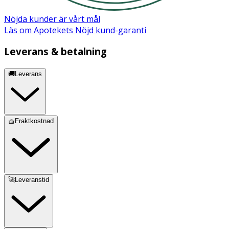
Nöjda kunder är vårt mål
Läs om Apotekets Nöjd kund-garanti
Leverans & betalning
🚚Leverans
🧺Fraktkostnad
🚀Leveranstid