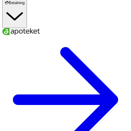
💳Betalning