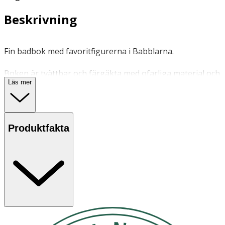
Beskrivning
Fin badbok med favoritfigurerna i Babblarna.
Boken är tvättbar och färgäkta med ofarliga material och
Läs mer
färger.
Inga speciella.
Produktfakta
OK för gravida och ammande:
Ja