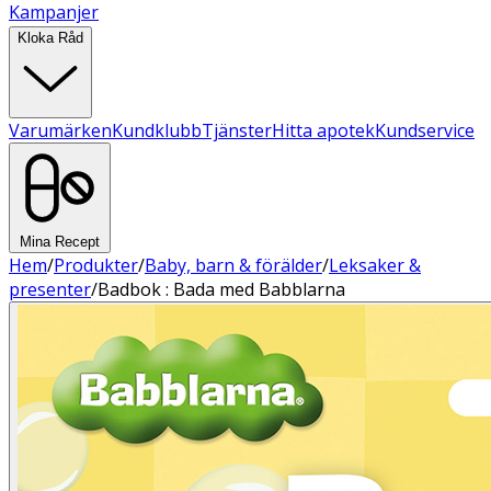
Kampanjer
Kloka Råd
Varumärken
Kundklubb
Tjänster
Hitta apotek
Kundservice
Mina Recept
Hem
/
Produkter
/
Baby, barn & förälder
/
Leksaker &
presenter
/
Badbok : Bada med Babblarna