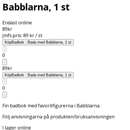
Babblarna, 1 st
Endast online
89
kr
Jmfs.pris:
89 kr / st
Köp
Badbok : Bada med Babblarna, 1 st
0
89
kr
Köp
Badbok : Bada med Babblarna, 1 st
0
Fin badbok med favoritfigurerna i Babblarna.
Följ anvisningarna på produkten/bruksanvisningen
I lager online