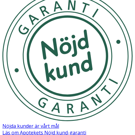
skärmen kommer blinka tills den önskade
värmeinställningen uppnåtts. När temperaturen
uppnåtts kommer den digitala skärmen att lysa.
Observera: Apparatens temperaturinställningar kommer
låsas automatiskt efter 5 sekunder. (Se Byta
aktiveringskontroll). • Tryck ner handtaget, placera
enheten halvvägs uppför en hårslinga och fördela håret
jämnt mellan handtaget och cylindern. • Släpp upp
handtaget när håret ligger på plats så att håret hålls fast
ordentligt mellan handtaget och cylindern. För enheten
försiktigt nedåt mot hårtopparna. • Vinkla håret lätt när
du snurrar upp det på cylindern så att det förd
Förvaras torrt
OK för gravida och ammande:
Ja
Nöjda kunder är vårt mål
Läs om Apotekets Nöjd kund-garanti