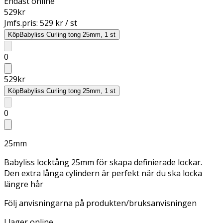
Endast online
529
kr
Jmfs.pris:
529 kr / st
Köp
Babyliss Curling tong 25mm, 1 st
0
529
kr
Köp
Babyliss Curling tong 25mm, 1 st
0
25mm
Babyliss locktång 25mm för skapa definierade lockar.
Den extra långa cylindern är perfekt när du ska locka
längre hår
Följ anvisningarna på produkten/bruksanvisningen
I lager online