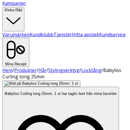
Kampanjer
Kloka Råd
Varumärken
Kundklubb
Tjänster
Hitta apotek
Kundservice
Mina Recept
Hem
/
Produkter
/
Hår
/
Stylingverktyg
/
Locktång
/
Babyliss
Curling tong 25mm
Babyliss Curling tong 25mm, 1 st har tagits bort från mina favoriter