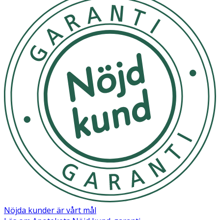
Nöjda kunder är vårt mål