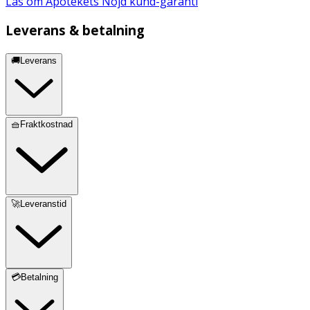
Läs om Apotekets Nöjd kund-garanti
Leverans & betalning
🚚Leverans
🧺Fraktkostnad
🚀Leveranstid
💳Betalning