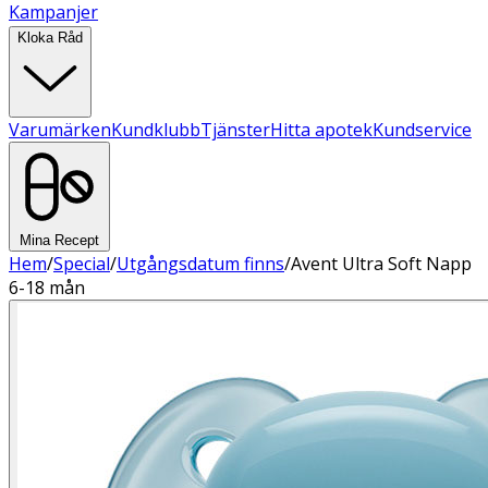
Kampanjer
Kloka Råd
Varumärken
Kundklubb
Tjänster
Hitta apotek
Kundservice
Mina Recept
Hem
/
Special
/
Utgångsdatum finns
/
Avent Ultra Soft Napp
6-18 mån