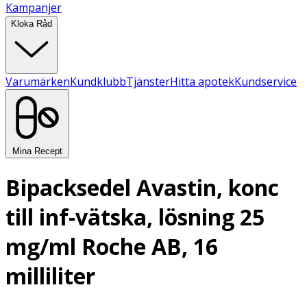
Kampanjer
Kloka Råd
Varumärken
Kundklubb
Tjänster
Hitta apotek
Kundservice
Mina Recept
Bipacksedel Avastin, konc
till inf-vätska, lösning 25
mg/ml Roche AB, 16
milliliter