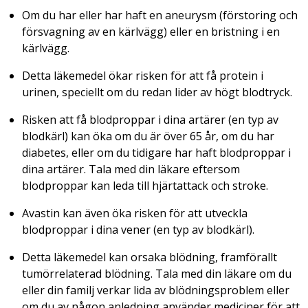
Om du har eller har haft en aneurysm (förstoring och
försvagning av en kärlvägg) eller en bristning i en
kärlvägg.
Detta läkemedel ökar risken för att få protein i
urinen, speciellt om du redan lider av högt blodtryck.
Risken att få blodproppar i dina artärer (en typ av
blodkärl) kan öka om du är över 65 år, om du har
diabetes, eller om du tidigare har haft blodproppar i
dina artärer. Tala med din läkare eftersom
blodproppar kan leda till hjärtattack och stroke.
Avastin kan även öka risken för att utveckla
blodproppar i dina vener (en typ av blodkärl).
Detta läkemedel kan orsaka blödning, framförallt
tumörrelaterad blödning. Tala med din läkare om du
eller din familj verkar lida av blödningsproblem eller
om du av någon anledning använder mediciner för att