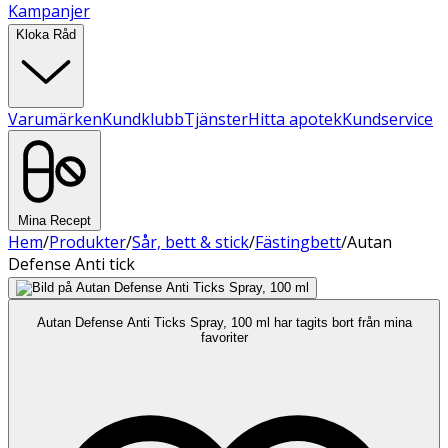
Kampanjer
Kloka Råd
Varumärken
Kundklubb
Tjänster
Hitta apotek
Kundservice
Mina Recept
Hem
/
Produkter
/
Sår, bett & stick
/
Fästingbett
/
Autan
Defense Anti tick
Autan Defense Anti Ticks Spray, 100 ml har tagits bort från mina
favoriter