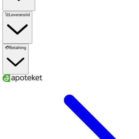
🚀Leveranstid
💳Betalning