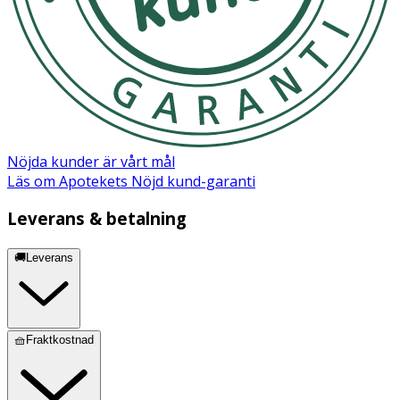
Innehåll
N,N-dietyl-meta-toluamid 25% (25g/100g).
Säkerhetsdatablad (PDF)
Nöjda kunder är vårt mål
Läs om Apotekets Nöjd kund-garanti
Leverans & betalning
🚚Leverans
🧺Fraktkostnad