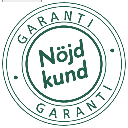
lugnande på irriterad hud. Tea Tree Oil är känd för att
motverka orenheter och verka lugnande. Serumet
innehåller dessutom många olika aminosyror, som bidrar
till en frisk och återfuktad hud.
Användning
- Använd 1–2 gånger varje dag i samband med rengöring
av ansiktet. Massera in ett par droppar serum på ren och
torr hud.
- Följ upp med en fuktgivande ansiktskräm. Det är viktigt
att serumet används före krämen så att det kan tränga
ner och verka aktivt i huden.
Innehåll
Aqua/Water,PEG-40 Hydrogenated Castor
Oil,Panthenol,Polysorbate
60,Glycerin,Niacinamide,Propanediol,Betaine,Melaleuca
Alternifolia (Tea Tree) Leaf Oil,Sodium
Benzoate,Potassium Sorbate,Xanthan Gum,Sodium