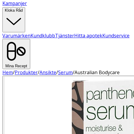
Kampanjer
Kloka Råd
Varumärken
Kundklubb
Tjänster
Hitta apotek
Kundservice
Mina Recept
Hem
/
Produkter
/
Ansikte
/
Serum
/
Australian Bodycare