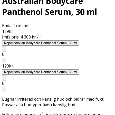
Australian Bodycare
Panthenol Serum, 30 ml
Endast online
129
kr
Jmfs.pris:
4 300 kr / l
Köp
Australian Bodycare Panthenol Serum, 30 ml
0
129
kr
Köp
Australian Bodycare Panthenol Serum, 30 ml
0
Lugnar irriterad och känslig hud och bidrar med fukt.
Passar alla hudtyper även känslig hud.
Följ anvisningarna på produkten/bruksanvisningen