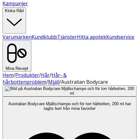
Kampanjer
Kloka Råd
Varumärken
Kundklubb
Tjänster
Hitta apotek
Kundservice
Mina Recept
Hem
/
Produkter
/
Hår
/
Hår- &
hårbottenproblem
/
Mjäll
/
Australian Bodycare
Australian Bodycare Mjällschampo och för torr hårbotten, 200 ml har
tagits bort från mina favoriter