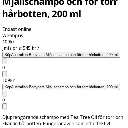
Mjällschampo och för torr
hårbotten, 200 ml
Endast online
Webbpris
109
kr
Jmfs.pris:
545 kr / l
Köp
Australian Bodycare Mjällschampo och för torr hårbotten, 200 ml
0
109
kr
Köp
Australian Bodycare Mjällschampo och för torr hårbotten, 200 ml
0
Djuprengörande schampo med Tea Tree Oil för torr och
kliande hårbotten. Fungerar även som ett effektivt