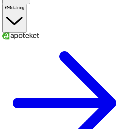
💳Betalning