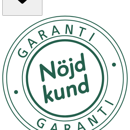
alla hud- och hårtyper. Skonsamt mot hår och hårbotten,
bland annat tack vare den återfuktande ingrediensen
glycerin.
Användning
- Massera in i vått hår. Låt verka i en minut och skölj av
med vatten.
- Förvaras i rumstemperatur.
Innehåll
Aqua/Water, Sodium Laureth Sulfate, Glycerin,
Cocamidopropyl Betaine, Melaleuca Alternifolia (Tea
Tree) Leaf Oil, PEG-7 Glyceryl Cocoate, Glycol Distearate,
Disodium Cocoamphodiacetate, PEG-4 Rapeseedamide,
Phenoxyethanol, Coco-Glucoside, Citric Acid, Sodium
Benzoate, Potassium Sorbate, Hydrogenated Castor Oil,
Guar Hydroxypropyltrimonium Chloride, PEG-120 Methyl
Glucose Dioleate, Tocopherol, Tetrasodium
Iminodisuccinate, Glyceryl Oleate, Limonene, Benzoic Acid