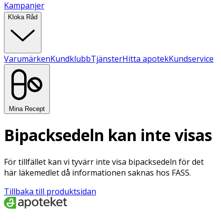
Kampanjer
Kloka Råd
Varumärken
Kundklubb
Tjänster
Hitta apotek
Kundservice
Mina Recept
Bipacksedeln kan inte visas
För tillfället kan vi tyvärr inte visa bipacksedeln för det
här läkemedlet då informationen saknas hos FASS.
Tillbaka till produktsidan