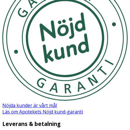
Fördela moussen i pälsen och massera i 5-10 minuter.
Skölj sedan noga med ljummet vatten.
Innehåll: Sodium myreth sulphate, Disodium cocoyl
glutamate, Sodium cocoyl glutamate, Laureth-9
(polidocanol), Urea, Sodium lactate, Panthenol, Glycerin,
Butylene glycol, Caprylyl glycol, Piroctone olamine, Ethyl
lauroyl arginate, Aqua.
Nöjda kunder är vårt mål
Läs om Apotekets Nöjd kund-garanti
Leverans & betalning