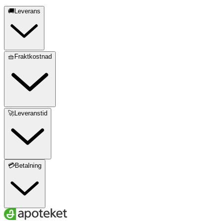
🚚Leverans
🧺Fraktkostnad
🚀Leveranstid
💳Betalning