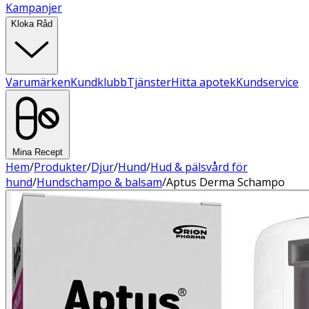
Kampanjer
Kloka Råd
Varumärken
Kundklubb
Tjänster
Hitta apotek
Kundservice
Mina Recept
Hem
/
Produkter
/
Djur
/
Hund
/
Hud & pälsvård för
hund
/
Hundschampo & balsam
/
Aptus Derma Schampo