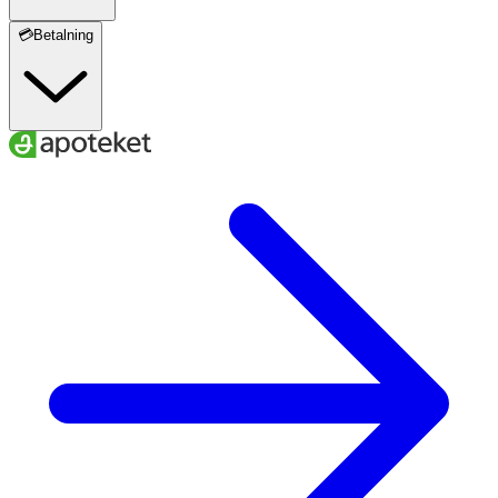
💳Betalning