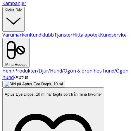
Kampanjer
Kloka Råd
Varumärken
Kundklubb
Tjänster
Hitta apotek
Kundservice
Mina Recept
Hem
/
Produkter
/
Djur
/
Hund
/
Ögon & öron hos hund
/
Ögon
hund
/
Aptus
Aptus Eye Drops, 10 ml har tagits bort från mina favoriter