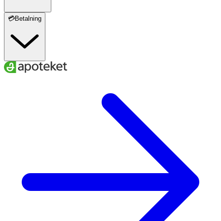
💳Betalning