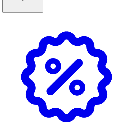
Inneh
å
ll
Aqua, Alcohol denat., Glycerin.