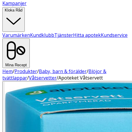
Kampanjer
Kloka Råd
Varumärken
Kundklubb
Tjänster
Hitta apotek
Kundservice
Mina Recept
Hem
/
Produkter
/
Baby, barn & förälder
/
Blöjor &
tvättlappar
/
Våtservetter
/
Apoteket Våtservett