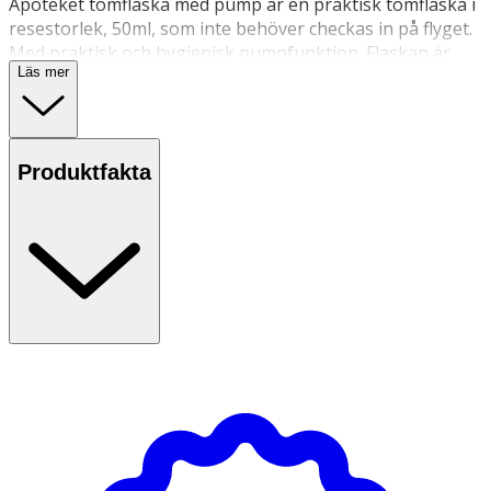
Apoteket tomflaska med pump är en praktisk tomflaska i
resestorlek, 50ml, som inte behöver checkas in på flyget.
Med praktisk och hygienisk pumpfunktion. Flaskan är
Läs mer
gjord av PET. Endast avsedd för kosmetiska produkter.
Fyll med din favoritprodukt (endast avsedd för
Produktfakta
kosmetiska produkter) och ta med dig på resa.