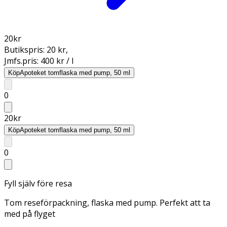
20
kr
Butikspris:
20 kr
,
Jmfs.pris:
400 kr / l
Köp
Apoteket tomflaska med pump, 50 ml
0
20
kr
Köp
Apoteket tomflaska med pump, 50 ml
0
Fyll själv före resa
Tom reseförpackning, flaska med pump. Perfekt att ta
med på flyget