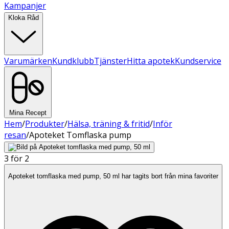
Kampanjer
Kloka Råd
Varumärken
Kundklubb
Tjänster
Hitta apotek
Kundservice
Mina Recept
Hem
/
Produkter
/
Hälsa, träning & fritid
/
Inför
resan
/
Apoteket Tomflaska pump
3 för 2
Apoteket tomflaska med pump, 50 ml har tagits bort från mina favoriter