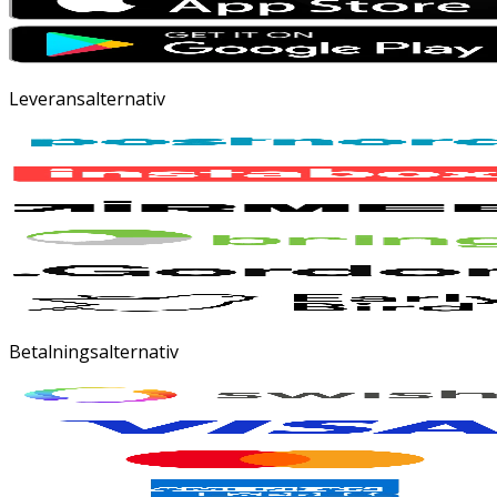
Leveransalternativ
Betalningsalternativ