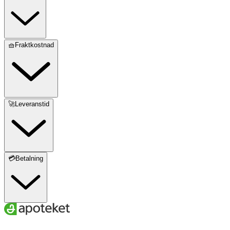
🧺Fraktkostnad
🚀Leveranstid
💳Betalning