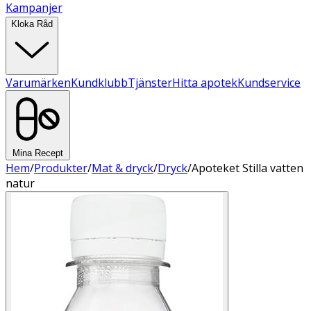
Kampanjer
Kloka Råd
Varumärken
Kundklubb
Tjänster
Hitta apotek
Kundservice
Mina Recept
Hem
/
Produkter
/
Mat & dryck
/
Dryck
/
Apoteket Stilla vatten
natur