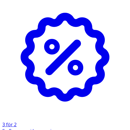
· Innehåller svenskt vatten
· Producerad i Sverige
· Har genomgått Apotekets kvalitetskontroll
· PET‑flaska tillverkad av 25 % återvunnen plast
· Pris inklusive pant
Användning
Konsumeras som dryck, exempelvis vid måltider eller som
törstsläckare under dagen.
Förvaring
· Oöppnad flaska förvaras i rumstemperatur.
· Öppnad flaska bör konsumeras inom 2 dagar.
3 för 2
Innehåll