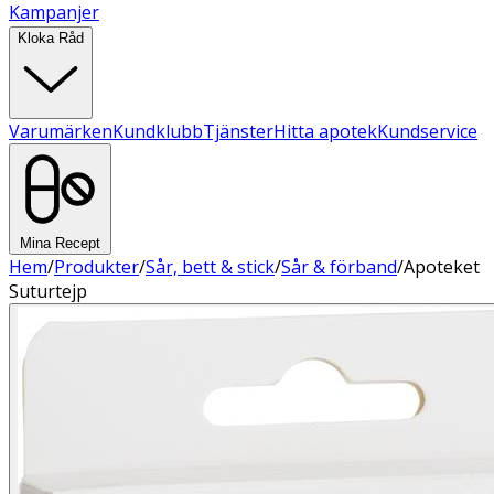
Kampanjer
Kloka Råd
Varumärken
Kundklubb
Tjänster
Hitta apotek
Kundservice
Mina Recept
Hem
/
Produkter
/
Sår, bett & stick
/
Sår & förband
/
Apoteket
Suturtejp