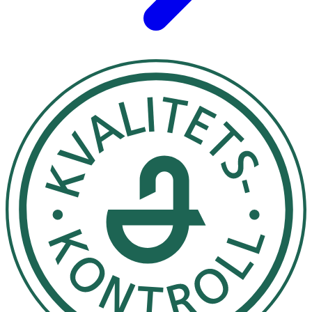
· Kontrollera att förpackningen är hel före
användning. Använd före utgångsdatum.
· Varje allvarlig händelse som inträffar med enheten
ska rapporteras till tillverkaren och behörig
myndighet i landet där användaren/patienten
befinner sig.
Förvaring
Förvaras svalt och torrt.
Material
Bärarmaterial:
Non-woven.
Häftmassa:
Syntetiskt lim.