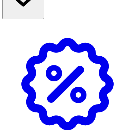
· Hjälper till att hålla sårkanterna samman
· Kan klippas till vid behov (klipp innan
skyddspapperet tas bort)
· Storlek: 6 x 75 mm
Användning
1. Tvätta händerna och rengör såret från mitten och
utåt.
2. Låt huden torka innan remsorna appliceras.
3. Placera en remsa i ena änden av såret. För
sårkanterna så tätt som möjligt och fäst remsan över
såret.
4. Vid behov kan flera remsor användas – placera dem
med cirka 3–5 mm mellanrum.
5. Låt remsorna sitta kvar i upp till 10 dagar, så att