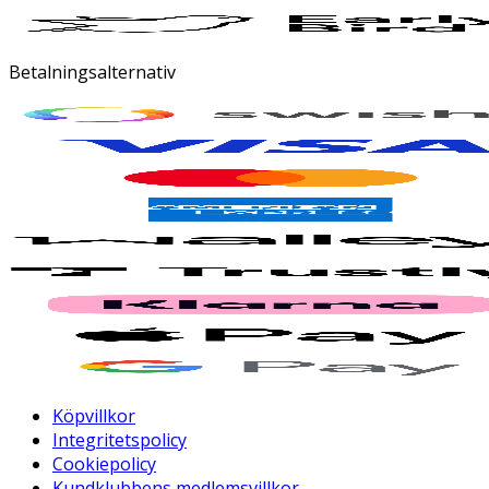
Betalningsalternativ
Köpvillkor
Integritetspolicy
Cookiepolicy
Kundklubbens medlemsvillkor