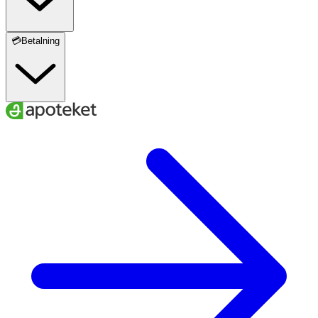
💳Betalning