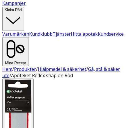
Kampanjer
Kloka Råd
Varumärken
Kundklubb
Tjänster
Hitta apotek
Kundservice
Mina Recept
Hem
/
Produkter
/
Hjälpmedel & säkerhet
/
Gå, stå & säker
ute
/
Apoteket Reflex snap on Röd