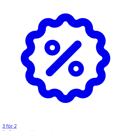
- Sträck ut reflexen tills du hör ett klick och den fastnar i
utdraget läge.
- Slå sedan den raka reflexen lätt mot underlaget där du
vill fästa den, så böjer den sig runt.
- Använd minst två reflexer – en på varje sida av kroppen
– för att uppnå synlighet i 360 grader.
Förvaring
Förvaras mörkt och svalt.
3 för 2