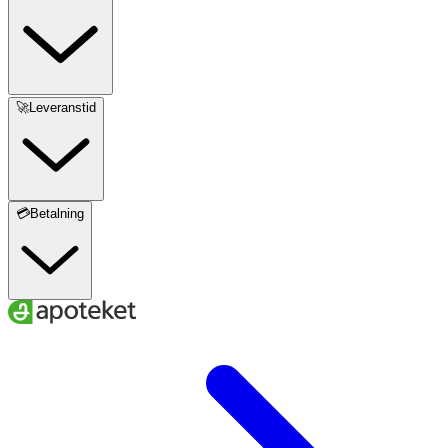
🚀Leveranstid
💳Betalning