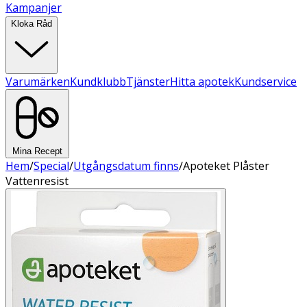
Kampanjer
Kloka Råd
Varumärken
Kundklubb
Tjänster
Hitta apotek
Kundservice
Mina Recept
Hem
/
Special
/
Utgångsdatum finns
/
Apoteket Plåster
Vattenresist