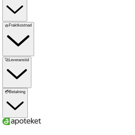
🧺Fraktkostnad
🚀Leveranstid
💳Betalning