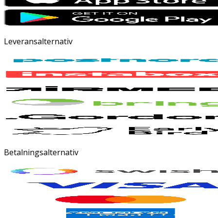
Leveransalternativ
Betalningsalternativ