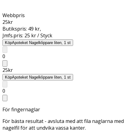
Webbpris
25
kr
Butikspris:
49 kr
,
Jmfs.pris:
25 kr / Styck
Köp
Apoteket Nagelklippare liten, 1 st
0
25
kr
Köp
Apoteket Nagelklippare liten, 1 st
0
För fingernaglar
För bästa resultat - avsluta med att fila naglarna med
nagelfil för att undvika vassa kanter.