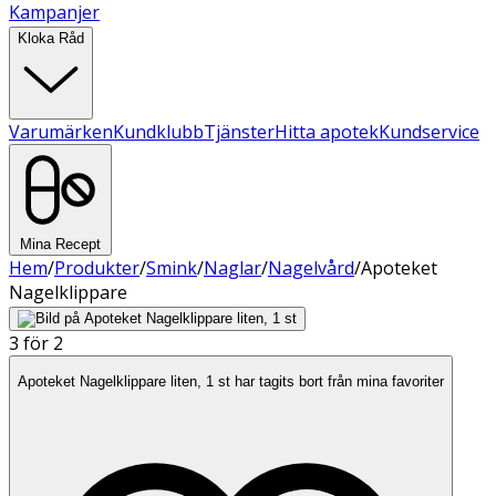
Kampanjer
Kloka Råd
Varumärken
Kundklubb
Tjänster
Hitta apotek
Kundservice
Mina Recept
Hem
/
Produkter
/
Smink
/
Naglar
/
Nagelvård
/
Apoteket
Nagelklippare
3 för 2
Apoteket Nagelklippare liten, 1 st har tagits bort från mina favoriter