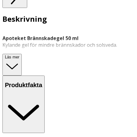
Beskrivning
Apoteket Brännskadegel 50 ml
Kylande gel för mindre brännskador och solsveda.
Läs mer
Apoteket Brännskadegel är en medicinteknisk produkt
som kan användas som
första hjälpen‑produkt
vid
mindre brännskador och solsveda. Gelen kyler och lugnar
Produktfakta
huden och kan upplevas som lindrande. Kan bidra till att
minska risken för blåsbildning.
Egenskaper
· Gel för mindre brännskador och solsveda