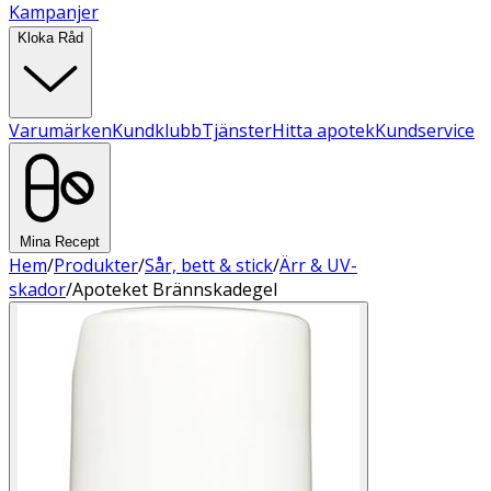
Kampanjer
Kloka Råd
Varumärken
Kundklubb
Tjänster
Hitta apotek
Kundservice
Mina Recept
Hem
/
Produkter
/
Sår, bett & stick
/
Ärr & UV-
skador
/
Apoteket Brännskadegel