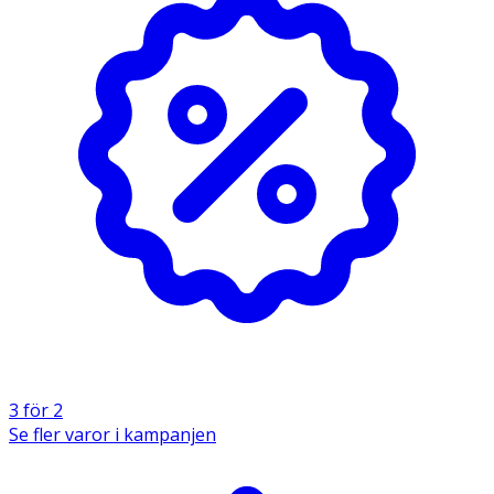
huden.
2. Ta bort skyddspappret.
3. Placera sårdynan över såret och tryck stadigt så att
plåstret fäster.
4. Byt plåster
var 24:e timme
, eller tidigare om det
blivit blött.
Observera:
· Använd omedelbart efter att skyddsomslaget
öppnats.
· Omslaget är förseglat med
naturgummilatex
.
· Använd inte på stora sår.
3 för 2
· Om såret blöder kraftigt, eller om huden blir irriterad
Se fler varor i kampanjen
eller infekterad: ta bort plåstret.
· Ej lämpligt för barn under
2 år
.