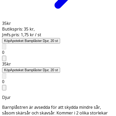
35
kr
Butikspris:
35 kr
,
Jmfs.pris:
1,75 kr / st
Köp
Apoteket Barnplåster Djur, 20 st
0
35
kr
Köp
Apoteket Barnplåster Djur, 20 st
0
Djur
Barnplåstren är avsedda för att skydda mindre sår,
såsom skärsår och skavsår. Kommer i 2 olika storlekar