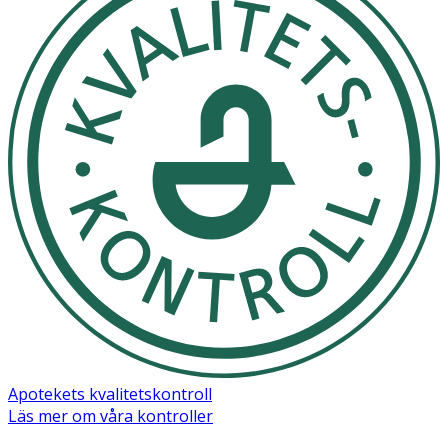
Apotekets kvalitetskontroll
Läs mer om våra kontroller