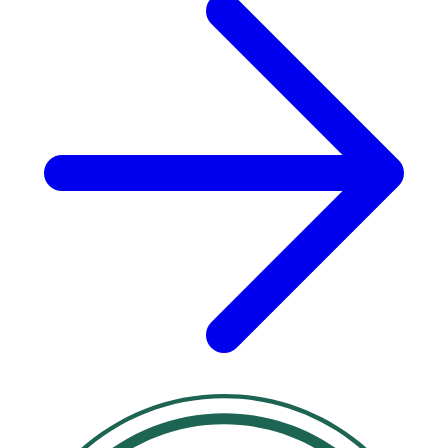
· I sällsynta fall kan reaktion uppstå hos små barn
med mycket känslig hud, särskilt vid användning i
ansiktet (t.ex. värme/fukt). Kontakta läkare vid
reaktion.
· Vid diabetes: kontakta läkare före användning.
· Endast för engångsbruk.
· Allvarliga händelser ska rapporteras till tillverkaren
och behörig myndighet.
Förvaring
Förvaras torrt och skyddat från direkt solljus, i
temperaturer under 25 °C.