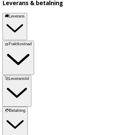
Leverans & betalning
🚚Leverans
🧺Fraktkostnad
🚀Leveranstid
💳Betalning