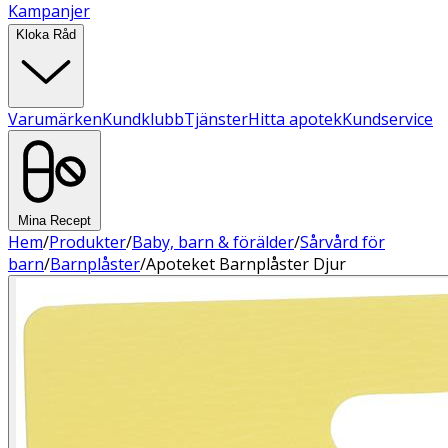
Kampanjer
Kloka Råd
Varumärken
Kundklubb
Tjänster
Hitta apotek
Kundservice
Mina Recept
Hem
/
Produkter
/
Baby, barn & förälder
/
Sårvård för
barn
/
Barnplåster
/
Apoteket Barnplåster Djur