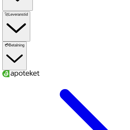
🚀Leveranstid
💳Betalning