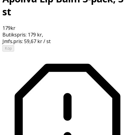
st
179
kr
Butikspris:
179 kr
,
Jmfs.pris:
59,67 kr / st
Köp