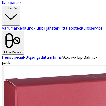
Kampanjer
Kloka Råd
Varumärken
Kundklubb
Tjänster
Hitta apotek
Kundservice
Mina Recept
Hem
/
Special
/
Utgångsdatum finns
/
Apoliva Lip Balm 3-
pack