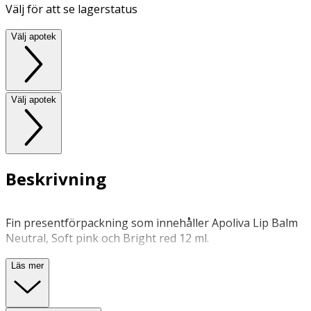
Välj för att se lagerstatus
Välj apotek
Välj apotek
Beskrivning
Fin presentförpackning som innehåller Apoliva Lip Balm
Neutral, Soft pink och Bright red 12 ml.
Mjukgörande och återfuktande läppbalsam med
Läs mer
havreolja och vitamin E som vårdar och skyddar dina
läppar. Med vaniljarom. Dermatologiskt testat. Tre olika
färger: klarrött, milt rosa och ofärgat. Veganskt och