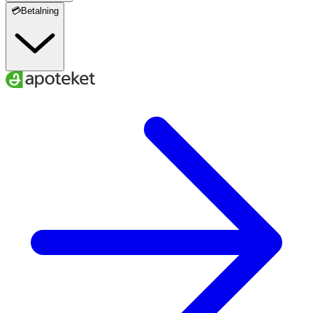
💳Betalning