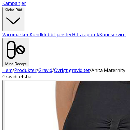
Kampanjer
Kloka Råd
Varumärken
Kundklubb
Tjänster
Hitta apotek
Kundservice
Mina Recept
Hem
/
Produkter
/
Gravid
/
Övrigt graviditet
/
Anita Maternity
Graviditetsbäl