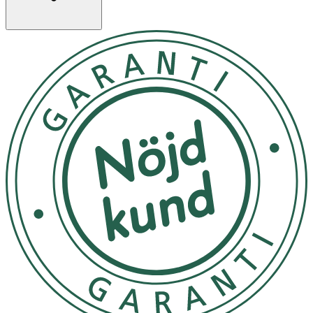
Storlekar
XS (32–34), S (36–38), M (40–42), L (44–46), XL (48–50)
Välj storlek efter den ursprungliga storleken som du
hade före graviditeten. Om din storlek ligger mellan två
storlekar, välj den större.
Användning
· Se den insydda etiketten för skötselråd
· Stäng kardborrefästen före tvätt
· Tvättpåse rekommenderas
· 40°C fintvätt
· Blek, torktumla eller stryk inte
· Ej kemtvätt