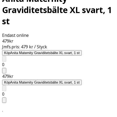
Graviditetsbälte XL svart, 1
st
Endast online
479
kr
Jmfs.pris:
479 kr / Styck
Köp
Anita Maternity Graviditetsbälte XL svart, 1 st
0
479
kr
Köp
Anita Maternity Graviditetsbälte XL svart, 1 st
0
.