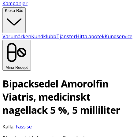
Kampanjer
Kloka Råd
Varumärken
Kundklubb
Tjänster
Hitta apotek
Kundservice
Mina Recept
Bipacksedel Amorolfin
Viatris, medicinskt
nagellack 5 %, 5 milliliter
Källa:
Fass.se