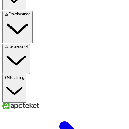
🧺Fraktkostnad
🚀Leveranstid
💳Betalning