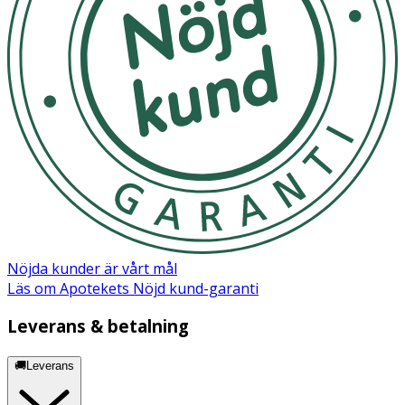
OK för gravida och ammande:
Ja
Nöjda kunder är vårt mål
Läs om Apotekets Nöjd kund-garanti
Leverans & betalning
🚚Leverans