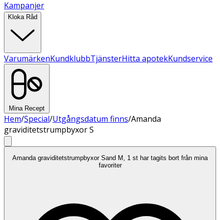
Kampanjer
Kloka Råd
Varumärken
Kundklubb
Tjänster
Hitta apotek
Kundservice
Mina Recept
Hem
/
Special
/
Utgångsdatum finns
/
Amanda
graviditetstrumpbyxor S
Amanda graviditetstrumpbyxor Sand M, 1 st har tagits bort från mina
favoriter