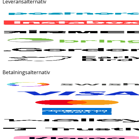
Leveransalternativ
Betalningsalternativ