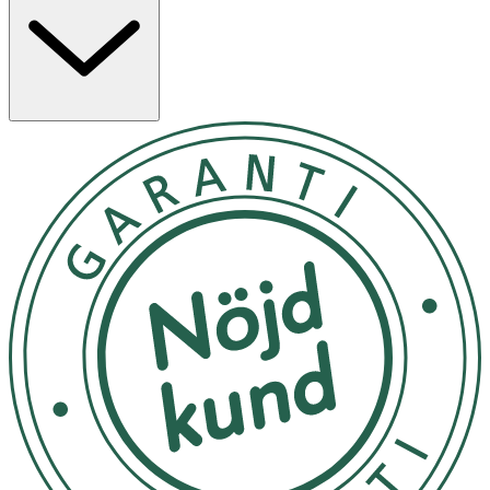
strumpor/strumpbyxor i tvättmaskin på 30 grader, i en
tvättpåse. Undvik att tvätta strumpbyxorna tillsammans
med föremål som de riskerar att fastna i, såsom
dragkedjor, spännen, metalldelar eller tunga
klädesplagg. Använd inte sköljmedel, då det kan skada
elastanet i strumpan. Låt strumporna lufttorka för att
bevara deras passform.
Strumpbyxorna håller längre om de förvaras varsamt, till
exempel i sin originalförpackning eller i en skyddande
påse.
OK för gravida och ammande:
Ja