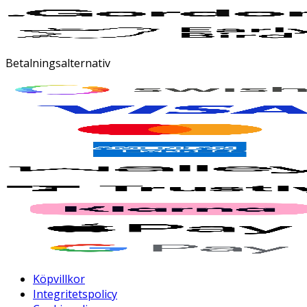
Betalningsalternativ
Köpvillkor
Integritetspolicy