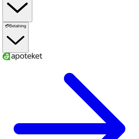
💳Betalning