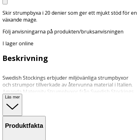
Skir strumpbyxa i 20 denier som ger ett mjukt stöd för en
växande mage.
Följ anvisningarna på produkten/bruksanvisningen
I lager online
Beskrivning
Swedish Stockings erbjuder miljövänliga strumpbyxor
och strumpor tillverkade av återvunna material i Italien.
Amanda Maternity Strumpbyxor från Swedish Stockings
Läs mer
är en skir strumpbyxa i 20 denier som ger ett mjukt stöd
för en växande mage. Amanda har tåförstärkning och
finns i färgerna Black och Sand.
Produktfakta
Enligt Swedish Stockings rekommendationer ska du
handtvätta dina strumpor/strumpbyxor i kallt vatten
efter var 5–6 användning. Du kan även tvätta deras