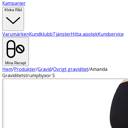
Kampanjer
Kloka Råd
Varumärken
Kundklubb
Tjänster
Hitta apotek
Kundservice
Mina Recept
Hem
/
Produkter
/
Gravid
/
Övrigt graviditet
/
Amanda
Graviditetstrumpbyxor S