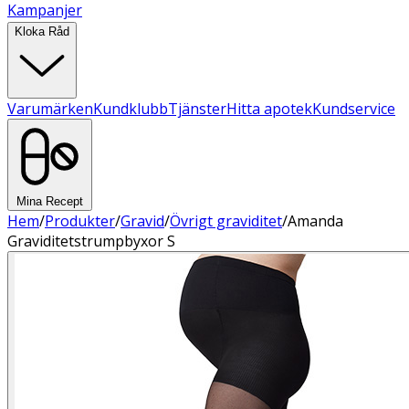
Kampanjer
Kloka Råd
Varumärken
Kundklubb
Tjänster
Hitta apotek
Kundservice
Mina Recept
Hem
/
Produkter
/
Gravid
/
Övrigt graviditet
/
Amanda
Graviditetstrumpbyxor S