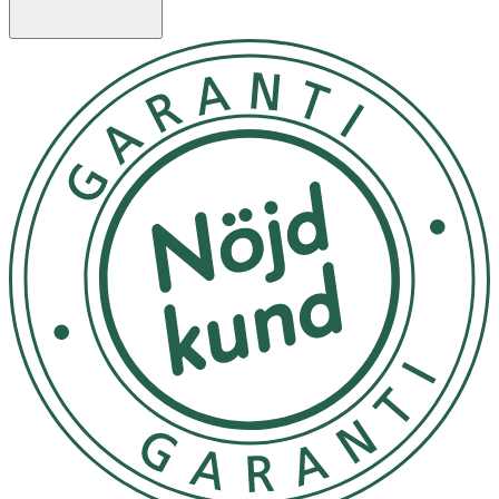
dragkedjor, spännen, metalldelar eller tunga
klädesplagg. Använd inte sköljmedel, då det kan skada
elastanet i strumpan. Låt strumporna lufttorka för att
bevara deras passform.
Strumpbyxorna håller längre om de förvaras varsamt, till
exempel i sin originalförpackning eller i en skyddande
påse.
OK för gravida och ammande:
Ja