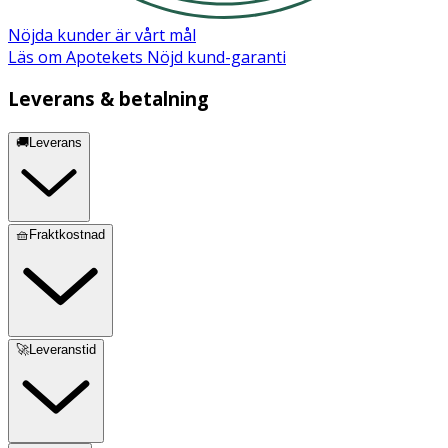
Nöjda kunder är vårt mål
Läs om Apotekets Nöjd kund-garanti
Leverans & betalning
🚚Leverans
🧺Fraktkostnad
🚀Leveranstid