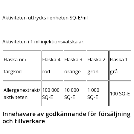
Aktiviteten uttrycks i enheten SQ-E/ml.
Aktiviteten i 1 ml injektionsvätska är:
Flaska nr./
Flaska 4
Flaska 3
Flaska 2
Flaska 1
färgkod
röd
orange
grön
grå
Allergenextrakt/
100 000
10 000
1 000
100 SQ-E
aktiviteten
SQ-E
SQ-E
SQ-E
Innehavare av godkännande för försäljning
och tillverkare