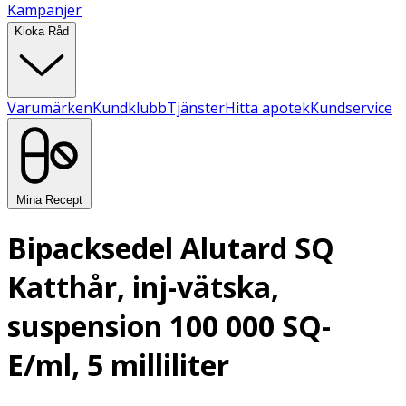
Kampanjer
Kloka Råd
Varumärken
Kundklubb
Tjänster
Hitta apotek
Kundservice
Mina Recept
Bipacksedel Alutard SQ
Katthår, inj-vätska,
suspension 100 000 SQ-
E/ml, 5 milliliter