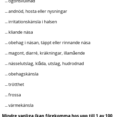
ögonsvullnad
andnöd, hosta eller nysningar
irritationskänsla i halsen
kliande näsa
obehag i näsan, täppt eller rinnande näsa
magont, diarré, kräkningar, illamående
nässelutslag, klåda, utslag, hudrodnad
obehagskänsla
trötthet
frossa
värmekänsla
Mindre vanliga (kan förekomma hos upp till 1 av 100