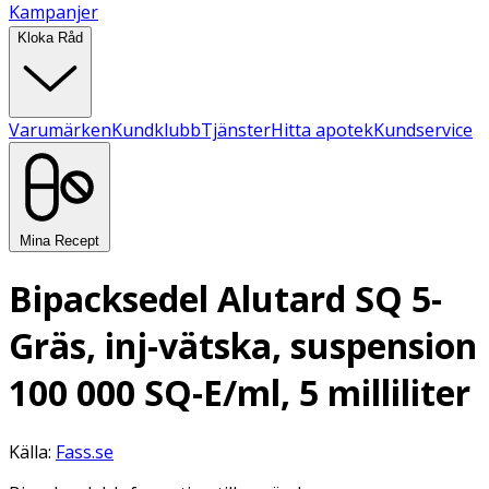
Kampanjer
Kloka Råd
Varumärken
Kundklubb
Tjänster
Hitta apotek
Kundservice
Mina Recept
Bipacksedel Alutard SQ 5-
Gräs, inj-vätska, suspension
100 000 SQ-E/ml, 5 milliliter
Källa:
Fass.se