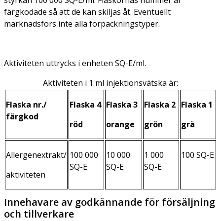
styrkan 100 000 SQ-E/ml. Flaskornas nummer är
färgkodade så att de kan skiljas åt. Eventuellt
marknadsförs inte alla förpackningstyper.
Aktiviteten uttrycks i enheten SQ-E/ml.
Aktiviteten i 1 ml injektionsvätska är:
Flaska nr./
Flaska 4
Flaska 3
Flaska 2
Flaska 1
färgkod
röd
orange
grön
grå
Allergenextrakt/
100 000
10 000
1 000
100 SQ-E
SQ-E
SQ-E
SQ-E
aktiviteten
Innehavare av godkännande för försäljning
och tillverkare