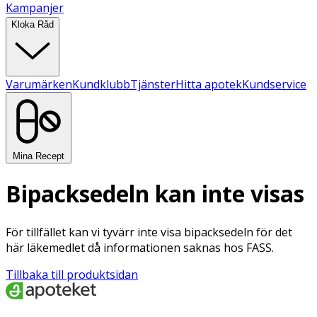
Kampanjer
Kloka Råd
Varumärken
Kundklubb
Tjänster
Hitta apotek
Kundservice
Mina Recept
Bipacksedeln kan inte visas
För tillfället kan vi tyvärr inte visa bipacksedeln för det
här läkemedlet då informationen saknas hos FASS.
Tillbaka till produktsidan