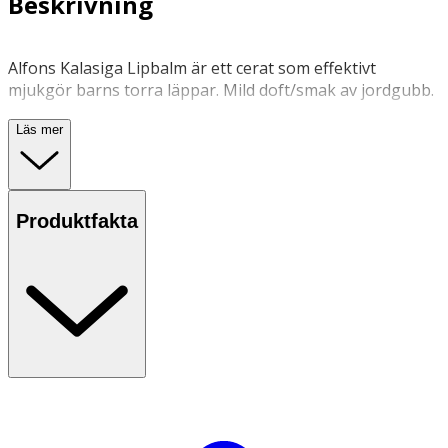
Beskrivning
Alfons Kalasiga Lipbalm är ett cerat som effektivt
mjukgör barns torra läppar. Mild doft/smak av jordgubb.
Laktosfri: ja
Läs mer
Glutenfri: ja
Animaliskt ursprung: nej
Produktfakta
Innehåll: Olus Oil, Cera Alba, Hydrogenated Vegetable Oil,
Prunus Armeniaca Kernel Oil, Tocopheryl Acetate,
Helianthus Annuus Seed Oil, Tocopherol, Aroma, Citric
Acid