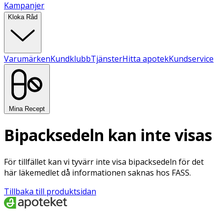
Kampanjer
Kloka Råd
Varumärken
Kundklubb
Tjänster
Hitta apotek
Kundservice
Mina Recept
Bipacksedeln kan inte visas
För tillfället kan vi tyvärr inte visa bipacksedeln för det
här läkemedlet då informationen saknas hos FASS.
Tillbaka till produktsidan