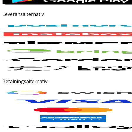
Leveransalternativ
Betalningsalternativ