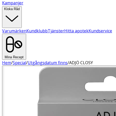
Kampanjer
Kloka Råd
Varumärken
Kundklubb
Tjänster
Hitta apotek
Kundservice
Mina Recept
Hem
/
Special
/
Utgångsdatum finns
/
ADJÖ CLOSY